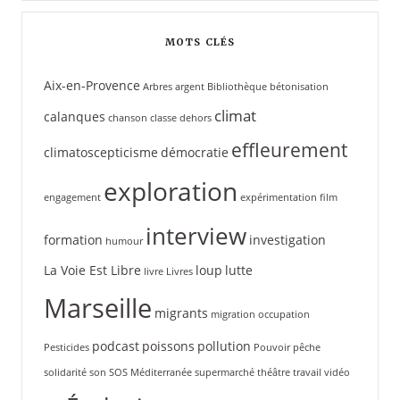
MOTS CLÉS
Aix-en-Provence
Arbres
argent
Bibliothèque
bétonisation
climat
calanques
chanson
classe dehors
effleurement
climatoscepticisme
démocratie
exploration
engagement
expérimentation
film
interview
formation
investigation
humour
La Voie Est Libre
loup
lutte
livre
Livres
Marseille
migrants
migration
occupation
podcast
poissons
pollution
Pesticides
Pouvoir
pêche
solidarité
son
SOS Méditerranée
supermarché
théâtre
travail
vidéo