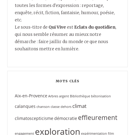
toutes les formes d'expression : reportage,
enquête, récit, fiction, fantaisie, humour, poésie,
etc.
Le sous-titre de
Qui Vive
est
Eclats du quotidien
,
qui nous semble résumer au mieux notre
démarche : faire jaillir du monde ce que nous
souhaitons mettre en lumière.
MOTS CLÉS
Aix-en-Provence
Arbres
argent
Bibliothèque
bétonisation
climat
calanques
chanson
classe dehors
effleurement
climatoscepticisme
démocratie
exploration
engagement
expérimentation
film