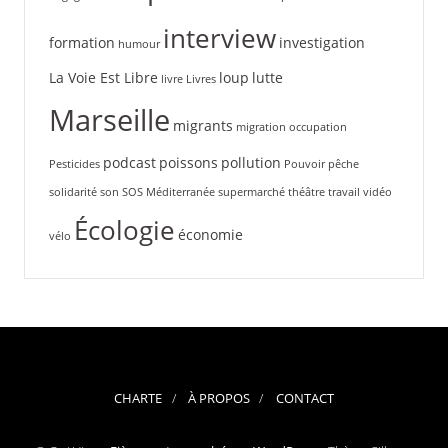
interview
formation
investigation
humour
La Voie Est Libre
loup
lutte
livre
Livres
Marseille
migrants
migration
occupation
podcast
poissons
pollution
Pesticides
Pouvoir
pêche
solidarité
son
SOS Méditerranée
supermarché
théâtre
travail
vidéo
Écologie
économie
vélo
CHARTE
À PROPOS
CONTACT