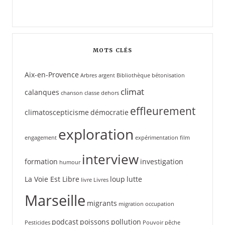
MOTS CLÉS
Aix-en-Provence
Arbres
argent
Bibliothèque
bétonisation
climat
calanques
chanson
classe dehors
effleurement
climatoscepticisme
démocratie
exploration
engagement
expérimentation
film
interview
formation
investigation
humour
La Voie Est Libre
loup
lutte
livre
Livres
Marseille
migrants
migration
occupation
podcast
poissons
pollution
Pesticides
Pouvoir
pêche