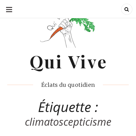
ALLER
AU
CONTENU
Qui Vive
Qui Vive
Éclats du quotidien
Étiquette :
climatoscepticisme