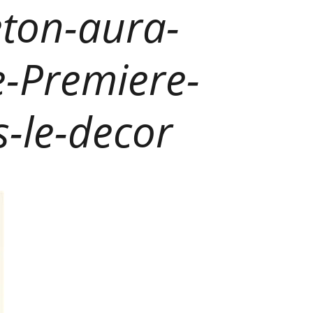
eton-aura-
e-Premiere-
s-le-decor