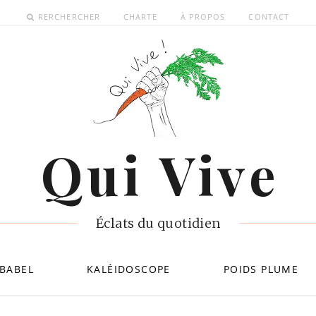
RERCHERCHER
CHARTE
À PROPOS
CONTACT
Qui Vive
Éclats du quotidien
BABEL
KALÉIDOSCOPE
POIDS PLUME