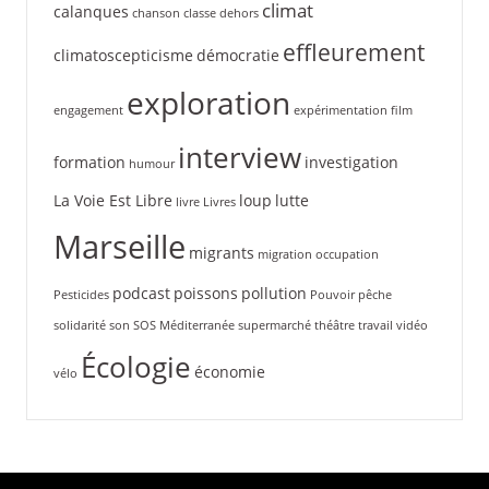
climat
calanques
chanson
classe dehors
effleurement
climatoscepticisme
démocratie
exploration
engagement
expérimentation
film
interview
formation
investigation
humour
La Voie Est Libre
loup
lutte
livre
Livres
Marseille
migrants
migration
occupation
podcast
poissons
pollution
Pesticides
Pouvoir
pêche
solidarité
son
SOS Méditerranée
supermarché
théâtre
travail
vidéo
Écologie
économie
vélo