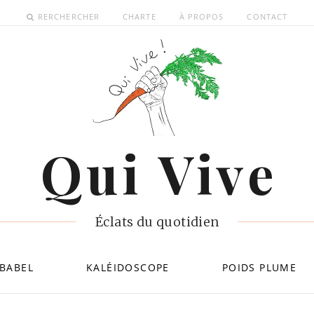
RERCHERCHER
CHARTE
À PROPOS
CONTACT
Qui Vive
Éclats du quotidien
BABEL
KALÉIDOSCOPE
POIDS PLUME