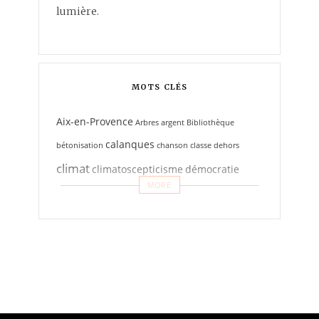
lumière.
MOTS CLÉS
Aix-en-Provence
Arbres
argent
Bibliothèque
calanques
bétonisation
chanson
classe dehors
climat
climatoscepticisme
démocratie
MORE
effleurement
engagement
exploration
expérimentation
film
interview
formation
humour
investigation
La Voie Est Libre
loup
livre
Livres