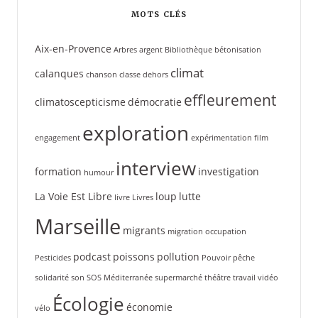
MOTS CLÉS
Aix-en-Provence
Arbres
argent
Bibliothèque
bétonisation
climat
calanques
chanson
classe dehors
effleurement
climatoscepticisme
démocratie
exploration
engagement
expérimentation
film
interview
formation
investigation
humour
La Voie Est Libre
loup
lutte
livre
Livres
Marseille
migrants
migration
occupation
podcast
poissons
pollution
Pesticides
Pouvoir
pêche
solidarité
son
SOS Méditerranée
supermarché
théâtre
travail
vidéo
Écologie
économie
vélo