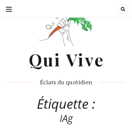
ALLER
AU
CONTENU
Qui Vive
Qui Vive
Éclats du quotidien
Étiquette :
IAg