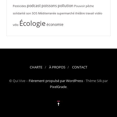
podcast
poissons
pollution
Pesticides
Pouvoir
pêche
solidarité
son
SOS Méditerranée
supermarché
théâtre
travail
vidéo
Écologie
économie
vélo
CHARTE
À PROPOS
CONTACT
© Qui Vive –
Fièrement propulsé par WordPress
-
Thème Silk par
PixelGrade
.