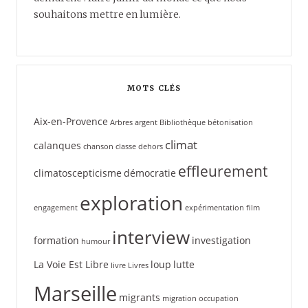
souhaitons mettre en lumière.
MOTS CLÉS
Aix-en-Provence
Arbres
argent
Bibliothèque
bétonisation
climat
calanques
chanson
classe dehors
effleurement
climatoscepticisme
démocratie
exploration
engagement
expérimentation
film
interview
formation
investigation
humour
La Voie Est Libre
loup
lutte
livre
Livres
Marseille
migrants
migration
occupation