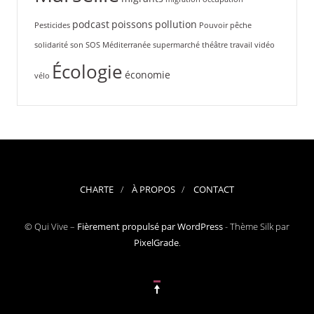
podcast
poissons
pollution
Pesticides
Pouvoir
pêche
solidarité
son
SOS Méditerranée
supermarché
théâtre
travail
vidéo
Écologie
économie
vélo
CHARTE
À PROPOS
CONTACT
© Qui Vive –
Fièrement propulsé par WordPress
-
Thème Silk par
PixelGrade
.