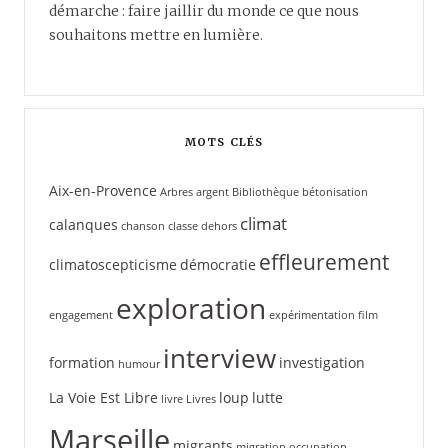
démarche : faire jaillir du monde ce que nous
souhaitons mettre en lumière.
MOTS CLÉS
Aix-en-Provence
Arbres
argent
Bibliothèque
bétonisation
climat
calanques
chanson
classe dehors
effleurement
climatoscepticisme
démocratie
exploration
engagement
expérimentation
film
interview
formation
investigation
humour
La Voie Est Libre
loup
lutte
livre
Livres
Marseille
migrants
migration
occupation