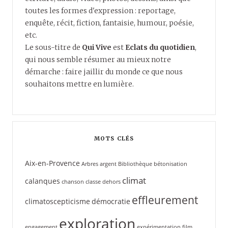
toutes les formes d'expression : reportage,
enquête, récit, fiction, fantaisie, humour, poésie,
etc.
Le sous-titre de
Qui Vive
est
Eclats du quotidien
,
qui nous semble résumer au mieux notre
démarche : faire jaillir du monde ce que nous
souhaitons mettre en lumière.
MOTS CLÉS
Aix-en-Provence
Arbres
argent
Bibliothèque
bétonisation
climat
calanques
chanson
classe dehors
effleurement
climatoscepticisme
démocratie
exploration
engagement
expérimentation
film