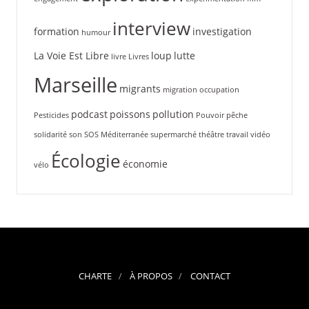
interview
formation
investigation
humour
La Voie Est Libre
loup
lutte
livre
Livres
Marseille
migrants
migration
occupation
podcast
poissons
pollution
Pesticides
Pouvoir
pêche
solidarité
son
SOS Méditerranée
supermarché
théâtre
travail
vidéo
Écologie
économie
vélo
CHARTE
À PROPOS
CONTACT