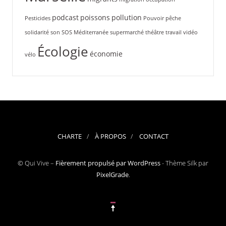
podcast
poissons
pollution
Pesticides
Pouvoir
pêche
solidarité
son
SOS Méditerranée
supermarché
théâtre
travail
vidéo
Écologie
économie
vélo
CHARTE
À PROPOS
CONTACT
© Qui Vive –
Fièrement propulsé par WordPress
-
Thème Silk par
PixelGrade
.