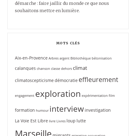
démarche : faire jaillir du monde ce que nous
souhaitons mettre en lumière.
MOTS CLÉS
Aix-en-Provence
Arbres
argent
Bibliothèque
bétonisation
climat
calanques
chanson
classe dehors
effleurement
climatoscepticisme
démocratie
exploration
engagement
expérimentation
film
interview
formation
investigation
humour
La Voie Est Libre
loup
lutte
livre
Livres
Marseille
migrants
migration
occupation