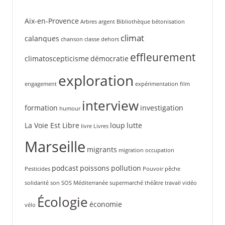
Aix-en-Provence
Arbres
argent
Bibliothèque
bétonisation
climat
calanques
chanson
classe dehors
effleurement
climatoscepticisme
démocratie
exploration
engagement
expérimentation
film
interview
formation
investigation
humour
La Voie Est Libre
loup
lutte
livre
Livres
Marseille
migrants
migration
occupation
podcast
poissons
pollution
Pesticides
Pouvoir
pêche
solidarité
son
SOS Méditerranée
supermarché
théâtre
travail
vidéo
Écologie
économie
vélo