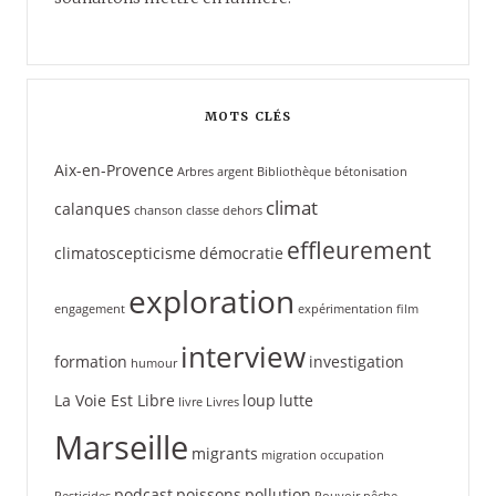
MOTS CLÉS
Aix-en-Provence
Arbres
argent
Bibliothèque
bétonisation
climat
calanques
chanson
classe dehors
effleurement
climatoscepticisme
démocratie
exploration
engagement
expérimentation
film
interview
formation
investigation
humour
La Voie Est Libre
loup
lutte
livre
Livres
Marseille
migrants
migration
occupation
podcast
poissons
pollution
Pesticides
Pouvoir
pêche