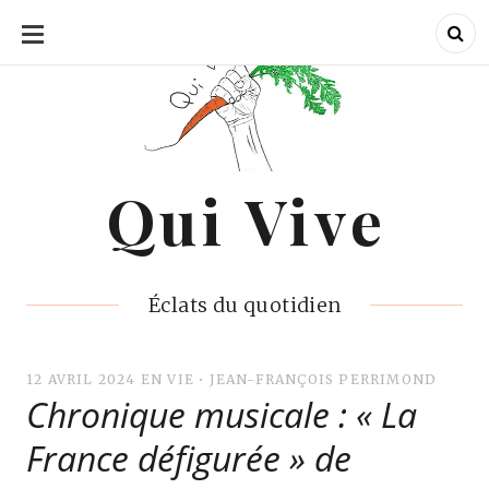
ALLER
AU
CONTENU
Qui Vive
Qui Vive
Éclats du quotidien
12 AVRIL 2024
EN VIE
•
JEAN-FRANÇOIS PERRIMOND
Chronique musicale : « La
France défigurée » de