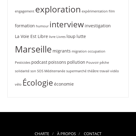
exploration
engagement
expérimentation
film
interview
formation
investigation
humour
La Voie Est Libre
loup
lutte
livre
Livres
Marseille
migrants
migration
occupation
podcast
poissons
pollution
Pesticides
Pouvoir
pêche
solidarité
son
SOS Méditerranée
supermarché
théâtre
travail
vidéo
Écologie
économie
vélo
CHARTE
À PROPOS
CONTACT