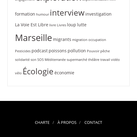
interview
formation
investigation
humour
La Voie Est Libre
loup
lutte
livre
Livres
Marseille
migrants
migration
occupation
podcast
poissons
pollution
Pesticides
Pouvoir
pêche
solidarité
son
SOS Méditerranée
supermarché
théâtre
travail
vidéo
Écologie
économie
vélo
CHARTE
À PROPOS
CONTACT