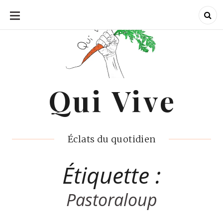
ALLER
AU
CONTENU
Qui Vive
Qui Vive
Éclats du quotidien
Étiquette :
Pastoraloup