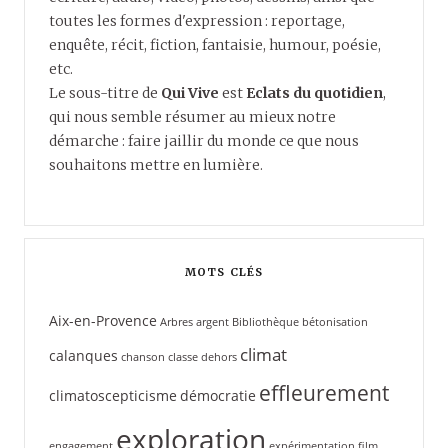
toutes les formes d'expression : reportage,
enquête, récit, fiction, fantaisie, humour, poésie,
etc.
Le sous-titre de
Qui Vive
est
Eclats du quotidien
,
qui nous semble résumer au mieux notre
démarche : faire jaillir du monde ce que nous
souhaitons mettre en lumière.
MOTS CLÉS
Aix-en-Provence
Arbres
argent
Bibliothèque
bétonisation
climat
calanques
chanson
classe dehors
effleurement
climatoscepticisme
démocratie
exploration
engagement
expérimentation
film