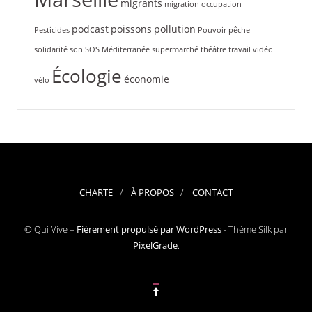
migrants
migration
occupation
podcast
poissons
pollution
Pesticides
Pouvoir
pêche
solidarité
son
SOS Méditerranée
supermarché
théâtre
travail
vidéo
Écologie
économie
vélo
CHARTE
À PROPOS
CONTACT
© Qui Vive –
Fièrement propulsé par WordPress
-
Thème Silk par
PixelGrade
.