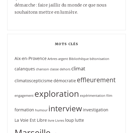
démarche : faire jaillir du monde ce que nous
souhaitons mettre en lumière.
MOTS CLÉS
Aix-en-Provence
Arbres
argent
Bibliothèque
bétonisation
climat
calanques
chanson
classe dehors
effleurement
climatoscepticisme
démocratie
exploration
engagement
expérimentation
film
interview
formation
investigation
humour
La Voie Est Libre
loup
lutte
livre
Livres
Marseille