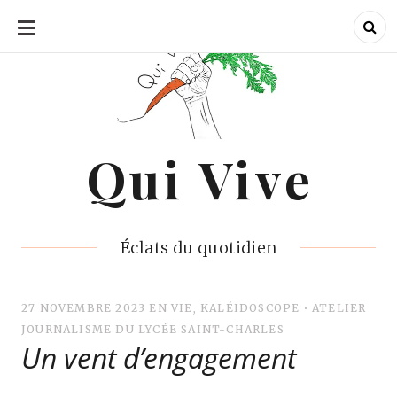
ALLER
AU
CONTENU
Qui Vive
Qui Vive
Éclats du quotidien
27 NOVEMBRE 2023
EN VIE
,
KALÉIDOSCOPE
•
ATELIER
JOURNALISME DU LYCÉE SAINT-CHARLES
Un vent d’engagement