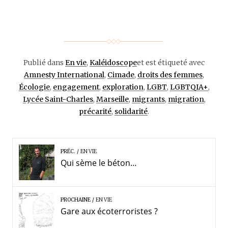
Publié dans
En vie
,
Kaléidoscope
et est étiqueté avec
Amnesty International
,
Cimade
,
droits des femmes
,
Écologie
,
engagement
,
exploration
,
LGBT
,
LGBTQIA+
,
Lycée Saint-Charles
,
Marseille
,
migrants
,
migration
,
précarité
,
solidarité
.
PRÉC.
EN VIE
Qui sème le béton…
PROCHAINE
EN VIE
Gare aux écoterroristes ?